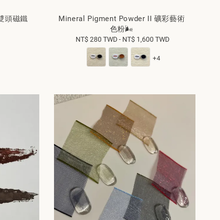
ck 雙頭磁鐵
Mineral Pigment Powder II 礦彩藝術
色粉🌬️
gular
NT$ 280 TWD
-
NT$ 1,600 TWD
Regular
ice
price
+4