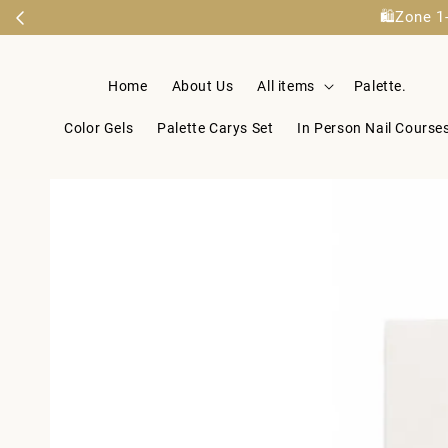
🛍️Zo
Home
About Us
All items
Palette.
Color Gels
Palette Carys Set
In Person Nail Course