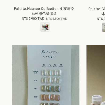
Palette.Nuance Collection 柔霧層染
Palette.G
系列彩色凝膠🎨
水
Sale
NT$ 5,900 TWD
Regular
NT$ 6,500 TWD
NT$ 
price
price