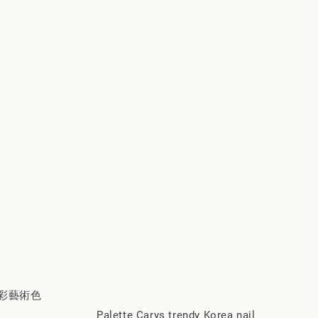
r 礦彩藝術色
Palette Carys trendy Korea nail