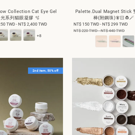
low Collection Cat Eye Gel
Palette.Dual Magnet Sti
光系列貓眼凝膠 🫧
棒(附鋼珠)🧚🏻🧲🪄
250 TWD
-
NT$ 2,400 TWD
Regular
Sale
NT$ 150 TWD
-
NT$ 299 TWD
Re
price
price
pr
NT$ 220 TWD
-
NT$ 440 TWD
+8
2nd item, 50% off