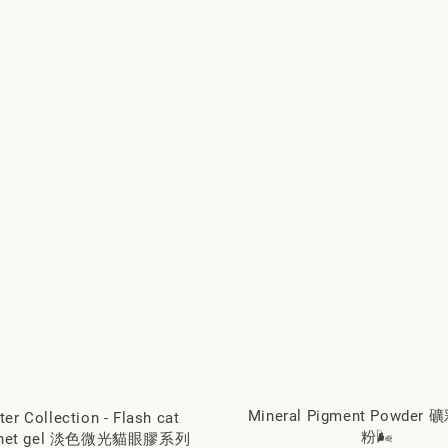
Mineral Pigment Powde
ter Collection - Flash cat
粉🌬️
agnet gel 淡色微光貓眼膠系列